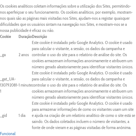
Os cookies analíticos coletam informações sobre a utilização dos Sites, permitindo-
nos aperfeiçoar o seu funcionamento. Os cookies analíticos, por exemplo, mostram-
nos quais são as páginas mais visitadas nos Sites, ajudam-nos a registar quaisquer
dificuldades que os usuários sintam na navegação nos Sites, e mostram-nos se a
nossa publicidade é eficaz ou não.
Cookie
Duração
Descrição
Este cookie é instalado pelo Google Analytics. O cookie é usado
para calcular o visitante, a sessão, os dados da campanha e
_ga
2 anos
controlar o uso do site para o relatório de análise do site. Os
cookies armazenam informações anonimamente e atribuem um
número gerado aleatoriamente para identificar visitantes únicos.
Este cookie é instalado pelo Google Analytics. O cookie é usado
_gat_UA-
para calcular o visitante, a sessão, os dados da campanha e
130792081-
1 minute
controlar o uso do site para o relatório de análise do site. Os
1
cookies armazenam informações anonimamente e atribuem um
número gerado aleatoriamente para identificar visitantes únicos.
Este cookie é instalado pelo Google Analytics. O cookie é usado
para armazenar informações de como os visitantes usam um site
_gid
1 dia
e ajuda na criação de um relatório analítico de como o site está se
saindo. Os dados coletados incluem o número de visitantes, a
fonte de onde vieram e as páginas visitadas de forma anônima.
Funcional