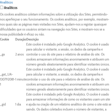
Analíticos
Analíticos
Os cookies analíticos coletam informações sobre a utilização dos Sites, permitindo-
nos aperfeiçoar o seu funcionamento. Os cookies analíticos, por exemplo, mostram-
nos quais são as páginas mais visitadas nos Sites, ajudam-nos a registar quaisquer
dificuldades que os usuários sintam na navegação nos Sites, e mostram-nos se a
nossa publicidade é eficaz ou não.
Cookie
Duração
Descrição
Este cookie é instalado pelo Google Analytics. O cookie é usado
para calcular o visitante, a sessão, os dados da campanha e
_ga
2 anos
controlar o uso do site para o relatório de análise do site. Os
cookies armazenam informações anonimamente e atribuem um
número gerado aleatoriamente para identificar visitantes únicos.
Este cookie é instalado pelo Google Analytics. O cookie é usado
_gat_UA-
para calcular o visitante, a sessão, os dados da campanha e
130792081-
1 minute
controlar o uso do site para o relatório de análise do site. Os
1
cookies armazenam informações anonimamente e atribuem um
número gerado aleatoriamente para identificar visitantes únicos.
Este cookie é instalado pelo Google Analytics. O cookie é usado
para armazenar informações de como os visitantes usam um site
_gid
1 dia
e ajuda na criação de um relatório analítico de como o site está se
saindo. Os dados coletados incluem o número de visitantes, a