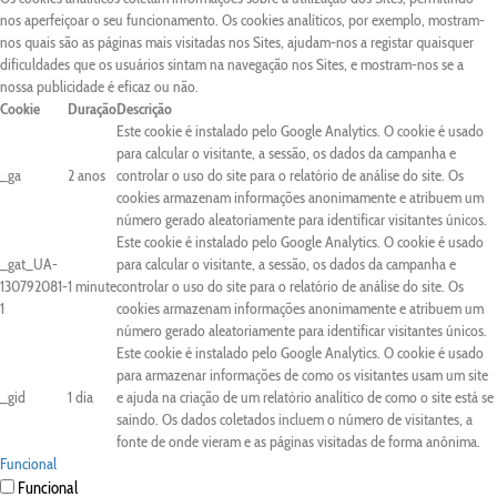
nos aperfeiçoar o seu funcionamento. Os cookies analíticos, por exemplo, mostram-
nos quais são as páginas mais visitadas nos Sites, ajudam-nos a registar quaisquer
dificuldades que os usuários sintam na navegação nos Sites, e mostram-nos se a
nossa publicidade é eficaz ou não.
Cookie
Duração
Descrição
Este cookie é instalado pelo Google Analytics. O cookie é usado
para calcular o visitante, a sessão, os dados da campanha e
_ga
2 anos
controlar o uso do site para o relatório de análise do site. Os
cookies armazenam informações anonimamente e atribuem um
número gerado aleatoriamente para identificar visitantes únicos.
Este cookie é instalado pelo Google Analytics. O cookie é usado
_gat_UA-
para calcular o visitante, a sessão, os dados da campanha e
130792081-
1 minute
controlar o uso do site para o relatório de análise do site. Os
1
cookies armazenam informações anonimamente e atribuem um
número gerado aleatoriamente para identificar visitantes únicos.
Este cookie é instalado pelo Google Analytics. O cookie é usado
para armazenar informações de como os visitantes usam um site
_gid
1 dia
e ajuda na criação de um relatório analítico de como o site está se
saindo. Os dados coletados incluem o número de visitantes, a
fonte de onde vieram e as páginas visitadas de forma anônima.
Funcional
Funcional