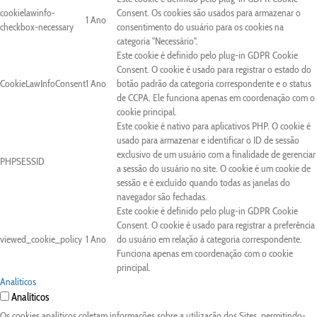
cookielawinfo-
Consent. Os cookies são usados para armazenar o
1 Ano
checkbox-necessary
consentimento do usuário para os cookies na
categoria "Necessário".
Este cookie é definido pelo plug-in GDPR Cookie
Consent. O cookie é usado para registrar o estado do
CookieLawInfoConsent
1 Ano
botão padrão da categoria correspondente e o status
de CCPA. Ele funciona apenas em coordenação com o
cookie principal.
Este cookie é nativo para aplicativos PHP. O cookie é
usado para armazenar e identificar o ID de sessão
exclusivo de um usuário com a finalidade de gerenciar
PHPSESSID
a sessão do usuário no site. O cookie é um cookie de
sessão e é excluído quando todas as janelas do
navegador são fechadas.
Este cookie é definido pelo plug-in GDPR Cookie
Consent. O cookie é usado para registrar a preferência
viewed_cookie_policy
1 Ano
do usuário em relação à categoria correspondente.
Funciona apenas em coordenação com o cookie
principal.
Analíticos
Analíticos
Os cookies analíticos coletam informações sobre a utilização dos Sites, permitindo-