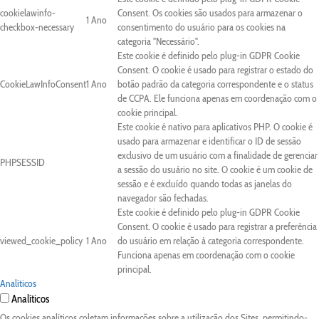
cookielawinfo-
Consent. Os cookies são usados para armazenar o
1 Ano
checkbox-necessary
consentimento do usuário para os cookies na
categoria "Necessário".
Este cookie é definido pelo plug-in GDPR Cookie
Consent. O cookie é usado para registrar o estado do
CookieLawInfoConsent
1 Ano
botão padrão da categoria correspondente e o status
de CCPA. Ele funciona apenas em coordenação com o
cookie principal.
Este cookie é nativo para aplicativos PHP. O cookie é
usado para armazenar e identificar o ID de sessão
exclusivo de um usuário com a finalidade de gerenciar
PHPSESSID
a sessão do usuário no site. O cookie é um cookie de
sessão e é excluído quando todas as janelas do
navegador são fechadas.
Este cookie é definido pelo plug-in GDPR Cookie
Consent. O cookie é usado para registrar a preferência
viewed_cookie_policy
1 Ano
do usuário em relação à categoria correspondente.
Funciona apenas em coordenação com o cookie
principal.
Analíticos
Analíticos
Os cookies analíticos coletam informações sobre a utilização dos Sites, permitindo-