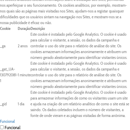
nos aperfeiçoar o seu funcionamento. Os cookies analíticos, por exemplo, mostram-
nos quais são as páginas mais visitadas nos Sites, ajudam-nos a registar quaisquer
dificuldades que os usuários sintam na navegação nos Sites, e mostram-nos se a
nossa publicidade é eficaz ou não.
Cookie
Duração
Descrição
Este cookie é instalado pelo Google Analytics. O cookie é usado
para calcular o visitante, a sessão, os dados da campanha e
_ga
2 anos
controlar o uso do site para o relatório de análise do site. Os
cookies armazenam informações anonimamente e atribuem um
número gerado aleatoriamente para identificar visitantes únicos.
Este cookie é instalado pelo Google Analytics. O cookie é usado
_gat_UA-
para calcular o visitante, a sessão, os dados da campanha e
130792081-
1 minute
controlar o uso do site para o relatório de análise do site. Os
1
cookies armazenam informações anonimamente e atribuem um
número gerado aleatoriamente para identificar visitantes únicos.
Este cookie é instalado pelo Google Analytics. O cookie é usado
para armazenar informações de como os visitantes usam um site
_gid
1 dia
e ajuda na criação de um relatório analítico de como o site está se
saindo. Os dados coletados incluem o número de visitantes, a
fonte de onde vieram e as páginas visitadas de forma anônima.
Funcional
Funcional