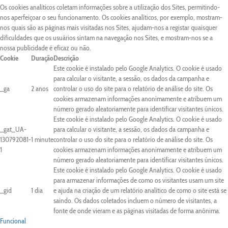
Os cookies analíticos coletam informações sobre a utilização dos Sites, permitindo-
nos aperfeiçoar o seu funcionamento. Os cookies analíticos, por exemplo, mostram-
nos quais são as páginas mais visitadas nos Sites, ajudam-nos a registar quaisquer
dificuldades que os usuários sintam na navegação nos Sites, e mostram-nos se a
nossa publicidade é eficaz ou não.
Cookie
Duração
Descrição
Este cookie é instalado pelo Google Analytics. O cookie é usado
para calcular o visitante, a sessão, os dados da campanha e
_ga
2 anos
controlar o uso do site para o relatório de análise do site. Os
cookies armazenam informações anonimamente e atribuem um
número gerado aleatoriamente para identificar visitantes únicos.
Este cookie é instalado pelo Google Analytics. O cookie é usado
_gat_UA-
para calcular o visitante, a sessão, os dados da campanha e
130792081-
1 minute
controlar o uso do site para o relatório de análise do site. Os
1
cookies armazenam informações anonimamente e atribuem um
número gerado aleatoriamente para identificar visitantes únicos.
Este cookie é instalado pelo Google Analytics. O cookie é usado
para armazenar informações de como os visitantes usam um site
_gid
1 dia
e ajuda na criação de um relatório analítico de como o site está se
saindo. Os dados coletados incluem o número de visitantes, a
fonte de onde vieram e as páginas visitadas de forma anônima.
Funcional