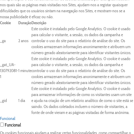
nos quais são as páginas mais visitadas nos Sites, ajudam-nos a registar quaisquer
dificuldades que os usuários sintam na navegação nos Sites, e mostram-nos se a
nossa publicidade é eficaz ou não.
Cookie
Duração
Descrição
Este cookie é instalado pelo Google Analytics. O cookie é usado
para calcular o visitante, a sessão, os dados da campanha e
_ga
2 anos
controlar o uso do site para o relatório de análise do site. Os
cookies armazenam informações anonimamente e atribuem um
número gerado aleatoriamente para identificar visitantes únicos.
Este cookie é instalado pelo Google Analytics. O cookie é usado
_gat_UA-
para calcular o visitante, a sessão, os dados da campanha e
130792081-
1 minute
controlar o uso do site para o relatório de análise do site. Os
1
cookies armazenam informações anonimamente e atribuem um
número gerado aleatoriamente para identificar visitantes únicos.
Este cookie é instalado pelo Google Analytics. O cookie é usado
para armazenar informações de como os visitantes usam um site
_gid
1 dia
e ajuda na criação de um relatório analítico de como o site está se
saindo. Os dados coletados incluem o número de visitantes, a
fonte de onde vieram e as páginas visitadas de forma anônima.
Funcional
Funcional
Os cookies funcionais ajudam a realizar certas funcionalidades, como compartilhar o