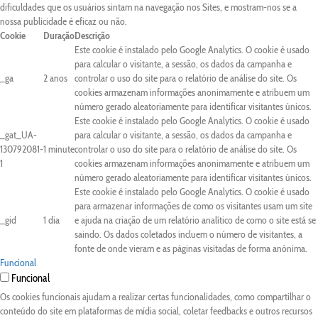
dificuldades que os usuários sintam na navegação nos Sites, e mostram-nos se a
nossa publicidade é eficaz ou não.
Cookie
Duração
Descrição
Este cookie é instalado pelo Google Analytics. O cookie é usado
para calcular o visitante, a sessão, os dados da campanha e
_ga
2 anos
controlar o uso do site para o relatório de análise do site. Os
cookies armazenam informações anonimamente e atribuem um
número gerado aleatoriamente para identificar visitantes únicos.
Este cookie é instalado pelo Google Analytics. O cookie é usado
_gat_UA-
para calcular o visitante, a sessão, os dados da campanha e
130792081-
1 minute
controlar o uso do site para o relatório de análise do site. Os
1
cookies armazenam informações anonimamente e atribuem um
número gerado aleatoriamente para identificar visitantes únicos.
Este cookie é instalado pelo Google Analytics. O cookie é usado
para armazenar informações de como os visitantes usam um site
_gid
1 dia
e ajuda na criação de um relatório analítico de como o site está se
saindo. Os dados coletados incluem o número de visitantes, a
fonte de onde vieram e as páginas visitadas de forma anônima.
Funcional
Funcional
Os cookies funcionais ajudam a realizar certas funcionalidades, como compartilhar o
conteúdo do site em plataformas de mídia social, coletar feedbacks e outros recursos