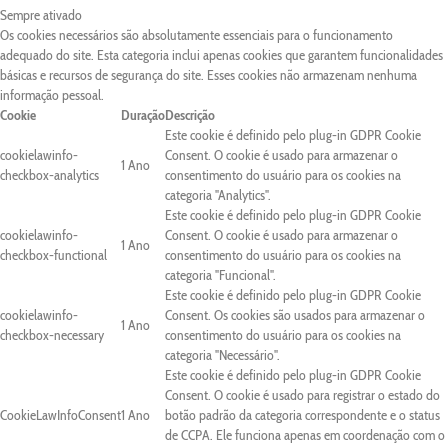
Sempre ativado
Os cookies necessários são absolutamente essenciais para o funcionamento
adequado do site. Esta categoria inclui apenas cookies que garantem funcionalidades
básicas e recursos de segurança do site. Esses cookies não armazenam nenhuma
informação pessoal.
Cookie
Duração
Descrição
Este cookie é definido pelo plug-in GDPR Cookie
cookielawinfo-
Consent. O cookie é usado para armazenar o
1 Ano
checkbox-analytics
consentimento do usuário para os cookies na
categoria "Analytics".
Este cookie é definido pelo plug-in GDPR Cookie
cookielawinfo-
Consent. O cookie é usado para armazenar o
1 Ano
checkbox-functional
consentimento do usuário para os cookies na
categoria "Funcional".
Este cookie é definido pelo plug-in GDPR Cookie
cookielawinfo-
Consent. Os cookies são usados para armazenar o
1 Ano
checkbox-necessary
consentimento do usuário para os cookies na
categoria "Necessário".
Este cookie é definido pelo plug-in GDPR Cookie
Consent. O cookie é usado para registrar o estado do
CookieLawInfoConsent
1 Ano
botão padrão da categoria correspondente e o status
de CCPA. Ele funciona apenas em coordenação com o