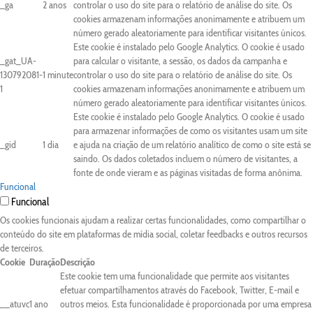
_ga
2 anos
controlar o uso do site para o relatório de análise do site. Os
cookies armazenam informações anonimamente e atribuem um
número gerado aleatoriamente para identificar visitantes únicos.
Este cookie é instalado pelo Google Analytics. O cookie é usado
_gat_UA-
para calcular o visitante, a sessão, os dados da campanha e
130792081-
1 minute
controlar o uso do site para o relatório de análise do site. Os
1
cookies armazenam informações anonimamente e atribuem um
número gerado aleatoriamente para identificar visitantes únicos.
Este cookie é instalado pelo Google Analytics. O cookie é usado
para armazenar informações de como os visitantes usam um site
_gid
1 dia
e ajuda na criação de um relatório analítico de como o site está se
saindo. Os dados coletados incluem o número de visitantes, a
fonte de onde vieram e as páginas visitadas de forma anônima.
Funcional
Funcional
Os cookies funcionais ajudam a realizar certas funcionalidades, como compartilhar o
conteúdo do site em plataformas de mídia social, coletar feedbacks e outros recursos
de terceiros.
Cookie
Duração
Descrição
Este cookie tem uma funcionalidade que permite aos visitantes
efetuar compartilhamentos através do Facebook, Twitter, E-mail e
__atuvc
1 ano
outros meios. Esta funcionalidade é proporcionada por uma empresa