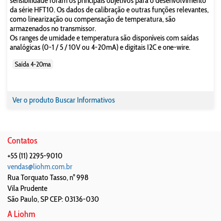
sensibilidade foram os principais objetivos para o desenvolvimento
da série HFT10. Os dados de calibração e outras funções relevantes,
como linearização ou compensação de temperatura, são
armazenados no transmissor.
Os ranges de umidade e temperatura são disponíveis com saídas
analógicas (0-1 / 5 / 10V ou 4-20mA) e digitais I2C e one-wire.
Saída 4-20ma
Ver o produto
Buscar Informativos
Contatos
+55 (11) 2295-9010
vendas@liohm.com.br
Rua Torquato Tasso, n° 998
Vila Prudente
São Paulo
,
SP
CEP: 03136-030
A Liohm