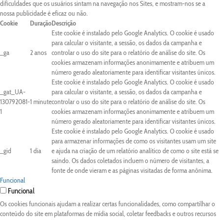
dificuldades que os usuários sintam na navegação nos Sites, e mostram-nos se a
nossa publicidade é eficaz ou não.
Cookie
Duração
Descrição
Este cookie é instalado pelo Google Analytics. O cookie é usado
para calcular o visitante, a sessão, os dados da campanha e
_ga
2 anos
controlar o uso do site para o relatório de análise do site. Os
cookies armazenam informações anonimamente e atribuem um
número gerado aleatoriamente para identificar visitantes únicos.
Este cookie é instalado pelo Google Analytics. O cookie é usado
_gat_UA-
para calcular o visitante, a sessão, os dados da campanha e
130792081-
1 minute
controlar o uso do site para o relatório de análise do site. Os
1
cookies armazenam informações anonimamente e atribuem um
número gerado aleatoriamente para identificar visitantes únicos.
Este cookie é instalado pelo Google Analytics. O cookie é usado
para armazenar informações de como os visitantes usam um site
_gid
1 dia
e ajuda na criação de um relatório analítico de como o site está se
saindo. Os dados coletados incluem o número de visitantes, a
fonte de onde vieram e as páginas visitadas de forma anônima.
Funcional
Funcional
Os cookies funcionais ajudam a realizar certas funcionalidades, como compartilhar o
conteúdo do site em plataformas de mídia social, coletar feedbacks e outros recursos