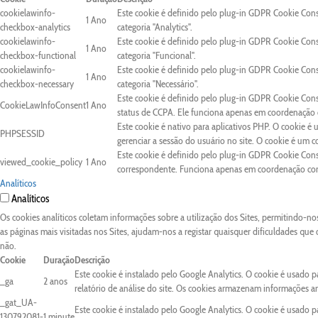
cookielawinfo-
Este cookie é definido pelo plug-in GDPR Cookie Con
1 Ano
checkbox-analytics
categoria "Analytics".
cookielawinfo-
Este cookie é definido pelo plug-in GDPR Cookie Con
1 Ano
checkbox-functional
categoria "Funcional".
cookielawinfo-
Este cookie é definido pelo plug-in GDPR Cookie Con
1 Ano
checkbox-necessary
categoria "Necessário".
Este cookie é definido pelo plug-in GDPR Cookie Cons
CookieLawInfoConsent
1 Ano
status de CCPA. Ele funciona apenas em coordenação c
Este cookie é nativo para aplicativos PHP. O cookie é 
PHPSESSID
gerenciar a sessão do usuário no site. O cookie é um 
Este cookie é definido pelo plug-in GDPR Cookie Conse
viewed_cookie_policy
1 Ano
correspondente. Funciona apenas em coordenação com 
Analíticos
Analíticos
Os cookies analíticos coletam informações sobre a utilização dos Sites, permitindo-n
as páginas mais visitadas nos Sites, ajudam-nos a registar quaisquer dificuldades que
não.
Cookie
Duração
Descrição
Este cookie é instalado pelo Google Analytics. O cookie é usado pa
_ga
2 anos
relatório de análise do site. Os cookies armazenam informações 
_gat_UA-
Este cookie é instalado pelo Google Analytics. O cookie é usado pa
130792081-
1 minute