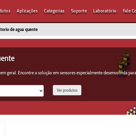
dutos
Aplicações
Categorias
Suporte
Laboratório
Fale C
atorio de agua quente
uente
 em geral. Encontre a solução em sensores especialmente desenvolvida par
Ver produtos