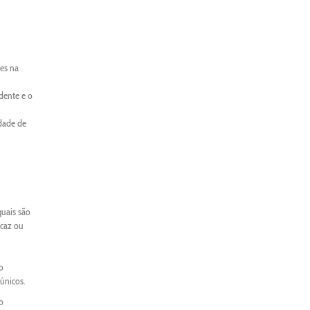
es na
dente e o
idade de
quais são
icaz ou
o
únicos.
o