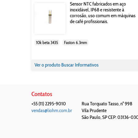
Sensor NTC fabricados em aço
inoxidável, IP68 e resistente à
corrosão, uso comum em máquinas
de café profissionais.
10k beta 3435
Faston 6.3mm
Ver o produto
Buscar Informativos
Contatos
+55 (11) 2295-9010
Rua Torquato Tasso, n° 998
vendas@liohm.com.br
Vila Prudente
São Paulo
,
SP
CEP: 03136-03