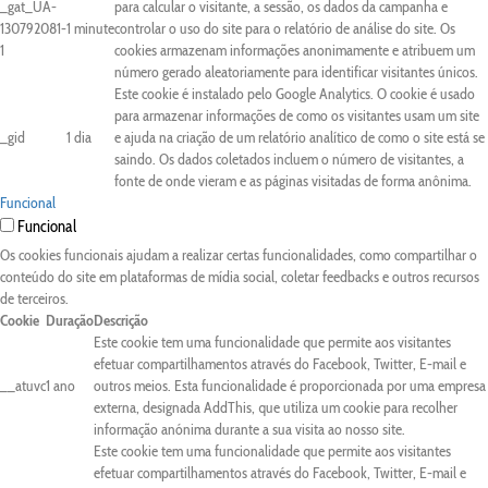
_gat_UA-
para calcular o visitante, a sessão, os dados da campanha e
130792081-
1 minute
controlar o uso do site para o relatório de análise do site. Os
1
cookies armazenam informações anonimamente e atribuem um
número gerado aleatoriamente para identificar visitantes únicos.
Este cookie é instalado pelo Google Analytics. O cookie é usado
para armazenar informações de como os visitantes usam um site
_gid
1 dia
e ajuda na criação de um relatório analítico de como o site está se
saindo. Os dados coletados incluem o número de visitantes, a
fonte de onde vieram e as páginas visitadas de forma anônima.
Funcional
Funcional
Os cookies funcionais ajudam a realizar certas funcionalidades, como compartilhar o
conteúdo do site em plataformas de mídia social, coletar feedbacks e outros recursos
de terceiros.
Cookie
Duração
Descrição
Este cookie tem uma funcionalidade que permite aos visitantes
efetuar compartilhamentos através do Facebook, Twitter, E-mail e
__atuvc
1 ano
outros meios. Esta funcionalidade é proporcionada por uma empresa
externa, designada AddThis, que utiliza um cookie para recolher
informação anónima durante a sua visita ao nosso site.
Este cookie tem uma funcionalidade que permite aos visitantes
efetuar compartilhamentos através do Facebook, Twitter, E-mail e