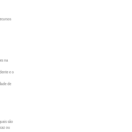
recursos
es na
dente e o
idade de
quais são
icaz ou