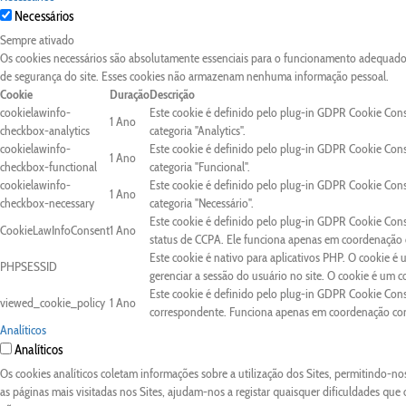
Necessários
Sempre ativado
Os cookies necessários são absolutamente essenciais para o funcionamento adequado d
de segurança do site. Esses cookies não armazenam nenhuma informação pessoal.
Cookie
Duração
Descrição
cookielawinfo-
Este cookie é definido pelo plug-in GDPR Cookie Con
1 Ano
checkbox-analytics
categoria "Analytics".
cookielawinfo-
Este cookie é definido pelo plug-in GDPR Cookie Con
1 Ano
checkbox-functional
categoria "Funcional".
cookielawinfo-
Este cookie é definido pelo plug-in GDPR Cookie Con
1 Ano
checkbox-necessary
categoria "Necessário".
Este cookie é definido pelo plug-in GDPR Cookie Cons
CookieLawInfoConsent
1 Ano
status de CCPA. Ele funciona apenas em coordenação c
Este cookie é nativo para aplicativos PHP. O cookie é 
PHPSESSID
gerenciar a sessão do usuário no site. O cookie é um 
Este cookie é definido pelo plug-in GDPR Cookie Conse
viewed_cookie_policy
1 Ano
correspondente. Funciona apenas em coordenação com 
Analíticos
Analíticos
Os cookies analíticos coletam informações sobre a utilização dos Sites, permitindo-n
as páginas mais visitadas nos Sites, ajudam-nos a registar quaisquer dificuldades que