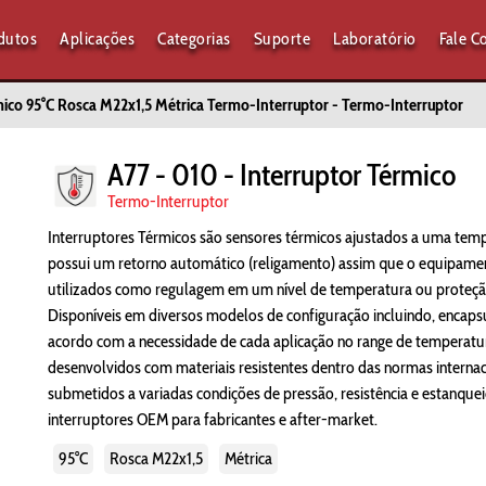
dutos
Aplicações
Categorias
Suporte
Laboratório
Fale C
mico 95°C Rosca M22x1,5 Métrica Termo-Interruptor - Termo-Interruptor
A77 - 010 - Interruptor Térmico
Termo-Interruptor
Interruptores Térmicos são sensores térmicos ajustados a uma temp
possui um retorno automático (religamento) assim que o equipame
utilizados como regulagem em um nível de temperatura ou proteçã
Disponíveis em diversos modelos de configuração incluindo, encap
acordo com a necessidade de cada aplicação no range de temperatu
desenvolvidos com materiais resistentes dentro das normas internaci
submetidos a variadas condições de pressão, resistência e estanqu
interruptores OEM para fabricantes e after-market.
95°C
Rosca M22x1,5
Métrica