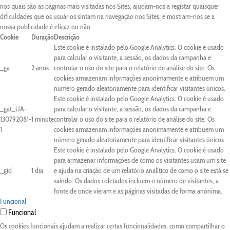
nos quais são as páginas mais visitadas nos Sites, ajudam-nos a registar quaisquer
dificuldades que os usuários sintam na navegação nos Sites, e mostram-nos se a
nossa publicidade é eficaz ou não.
Cookie
Duração
Descrição
Este cookie é instalado pelo Google Analytics. O cookie é usado
para calcular o visitante, a sessão, os dados da campanha e
_ga
2 anos
controlar o uso do site para o relatório de análise do site. Os
cookies armazenam informações anonimamente e atribuem um
número gerado aleatoriamente para identificar visitantes únicos.
Este cookie é instalado pelo Google Analytics. O cookie é usado
_gat_UA-
para calcular o visitante, a sessão, os dados da campanha e
130792081-
1 minute
controlar o uso do site para o relatório de análise do site. Os
1
cookies armazenam informações anonimamente e atribuem um
número gerado aleatoriamente para identificar visitantes únicos.
Este cookie é instalado pelo Google Analytics. O cookie é usado
para armazenar informações de como os visitantes usam um site
_gid
1 dia
e ajuda na criação de um relatório analítico de como o site está se
saindo. Os dados coletados incluem o número de visitantes, a
fonte de onde vieram e as páginas visitadas de forma anônima.
Funcional
Funcional
Os cookies funcionais ajudam a realizar certas funcionalidades, como compartilhar o