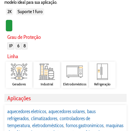
modelo ideal para sua aplicação.
2K
Suporte 1 furo
Grau de Proteção
IP
6
8
Linha
Geradores
Industrial
Eletrodomésticos
Refrigeração
Aplicações
aquecedores eletricos
aquecedores solares
baus
refrigerados
climatizadores
controladores de
temperatura
eletrodomésticos
fornos gastronimicos
maquinas