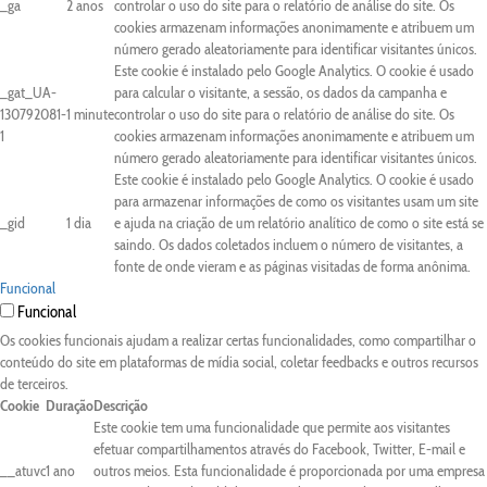
_ga
2 anos
controlar o uso do site para o relatório de análise do site. Os
cookies armazenam informações anonimamente e atribuem um
número gerado aleatoriamente para identificar visitantes únicos.
Este cookie é instalado pelo Google Analytics. O cookie é usado
_gat_UA-
para calcular o visitante, a sessão, os dados da campanha e
130792081-
1 minute
controlar o uso do site para o relatório de análise do site. Os
1
cookies armazenam informações anonimamente e atribuem um
número gerado aleatoriamente para identificar visitantes únicos.
Este cookie é instalado pelo Google Analytics. O cookie é usado
para armazenar informações de como os visitantes usam um site
_gid
1 dia
e ajuda na criação de um relatório analítico de como o site está se
saindo. Os dados coletados incluem o número de visitantes, a
fonte de onde vieram e as páginas visitadas de forma anônima.
Funcional
Funcional
Os cookies funcionais ajudam a realizar certas funcionalidades, como compartilhar o
conteúdo do site em plataformas de mídia social, coletar feedbacks e outros recursos
de terceiros.
Cookie
Duração
Descrição
Este cookie tem uma funcionalidade que permite aos visitantes
efetuar compartilhamentos através do Facebook, Twitter, E-mail e
__atuvc
1 ano
outros meios. Esta funcionalidade é proporcionada por uma empresa