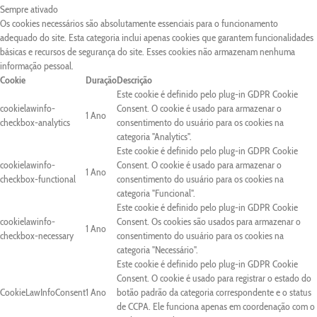
Sempre ativado
Os cookies necessários são absolutamente essenciais para o funcionamento
adequado do site. Esta categoria inclui apenas cookies que garantem funcionalidades
básicas e recursos de segurança do site. Esses cookies não armazenam nenhuma
informação pessoal.
Cookie
Duração
Descrição
Este cookie é definido pelo plug-in GDPR Cookie
cookielawinfo-
Consent. O cookie é usado para armazenar o
1 Ano
checkbox-analytics
consentimento do usuário para os cookies na
categoria "Analytics".
Este cookie é definido pelo plug-in GDPR Cookie
cookielawinfo-
Consent. O cookie é usado para armazenar o
1 Ano
checkbox-functional
consentimento do usuário para os cookies na
categoria "Funcional".
Este cookie é definido pelo plug-in GDPR Cookie
cookielawinfo-
Consent. Os cookies são usados para armazenar o
1 Ano
checkbox-necessary
consentimento do usuário para os cookies na
categoria "Necessário".
Este cookie é definido pelo plug-in GDPR Cookie
Consent. O cookie é usado para registrar o estado do
CookieLawInfoConsent
1 Ano
botão padrão da categoria correspondente e o status
de CCPA. Ele funciona apenas em coordenação com o