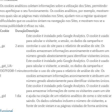
Os cookies analíticos coletam informações sobre a utilização dos Sites, permitindo-
nos aperfeiçoar o seu funcionamento. Os cookies analíticos, por exemplo, mostram-
nos quais são as páginas mais visitadas nos Sites, ajudam-nos a registar quaisquer
dificuldades que os usuários sintam na navegação nos Sites, e mostram-nos se a
nossa publicidade é eficaz ou não.
Cookie
Duração
Descrição
Este cookie é instalado pelo Google Analytics. O cookie é usado
para calcular o visitante, a sessão, os dados da campanha e
_ga
2 anos
controlar o uso do site para o relatório de análise do site. Os
cookies armazenam informações anonimamente e atribuem um
número gerado aleatoriamente para identificar visitantes únicos.
Este cookie é instalado pelo Google Analytics. O cookie é usado
_gat_UA-
para calcular o visitante, a sessão, os dados da campanha e
130792081-
1 minute
controlar o uso do site para o relatório de análise do site. Os
1
cookies armazenam informações anonimamente e atribuem um
número gerado aleatoriamente para identificar visitantes únicos.
Este cookie é instalado pelo Google Analytics. O cookie é usado
para armazenar informações de como os visitantes usam um site
_gid
1 dia
e ajuda na criação de um relatório analítico de como o site está se
saindo. Os dados coletados incluem o número de visitantes, a
fonte de onde vieram e as páginas visitadas de forma anônima.
Funcional